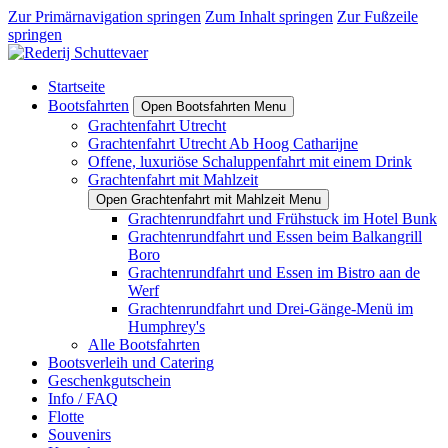
Zur Primärnavigation springen
Zum Inhalt springen
Zur Fußzeile
springen
Startseite
Bootsfahrten
Open Bootsfahrten Menu
Grachtenfahrt Utrecht
Grachtenfahrt Utrecht Ab Hoog Catharijne
Offene, luxuriöse Schaluppenfahrt mit einem Drink
Grachtenfahrt mit Mahlzeit
Open Grachtenfahrt mit Mahlzeit Menu
Grachtenrundfahrt und Frühstuck im Hotel Bunk
Grachtenrundfahrt und Essen beim Balkangrill
Boro
Grachtenrundfahrt und Essen im Bistro aan de
Werf
Grachtenrundfahrt und Drei-Gänge-Menü im
Humphrey's
Alle Bootsfahrten
Bootsverleih und Catering
Geschenkgutschein
Info / FAQ
Flotte
Souvenirs